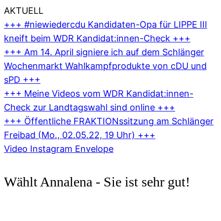
AKTUELL
+++ #niewiedercdu Kandidaten-Opa für LIPPE III
kneift beim WDR Kandidat:innen-Check +++
+++ Am 14. April signiere ich auf dem Schlänger
Wochenmarkt Wahlkampfprodukte von cDU und
sPD +++
+++ Meine Videos vom WDR Kandidat:innen-
Check zur Landtagswahl sind online +++
+++ Öffentliche FRAKTIONssitzung am Schlänger
Freibad (Mo., 02.05.22, 19 Uhr) +++
Video
Instagram
Envelope
Wählt Annalena - Sie ist sehr gut!